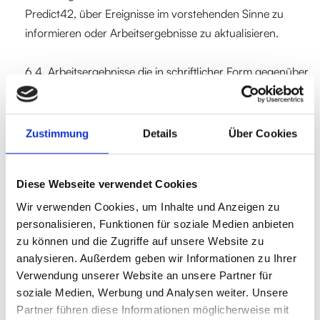
Predict42, über Ereignisse im vorstehenden Sinne zu
informieren oder Arbeitsergebnisse zu aktualisieren.
6.4. Arbeitsergebnisse,die in schriftlicher Form gegenüber
dem Kunden abzugeben und zu unterzeichnen sind,
qualifizieren nur dann verbindlich, wenn diese von
Predict42 durchrechtsverbindliche Unterzeichnung
Zustimmung
Details
Über Cookies
freigegeben und zur weiteren Verwendung dem Kunden
übermittelt wurden.
Diese Webseite verwendet Cookies
6.5. Als „
Arbeitsergebnisse
“ qualifizieren sämtliche
Wir verwenden Cookies, um Inhalte und Anzeigen zu
personalisieren, Funktionen für soziale Medien anbieten
durch die Tätigkeit vonPreedict42 im Rahmen der
zu können und die Zugriffe auf unsere Website zu
Erbringung der Leistungen geschaffenen Werke;
analysieren. Außerdem geben wir Informationen zu Ihrer
darunterfallen insbesondere Analysen, Präsentationen,
Verwendung unserer Website an unsere Partner für
Gutachten und zwar ungeachtet dessen, ob diese in
soziale Medien, Werbung und Analysen weiter. Unsere
finalisierter Form oder lediglich im Entwurf
Partner führen diese Informationen möglicherweise mit